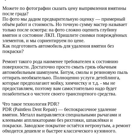
Можете по фотографии сказать цену выпрямления вмятины
после града?
По фото мы дадим предварительную оценку — примерный
объём работ и стоимость. Но точную сумму мастер называет
только после осмотра: на фото сложно оценить глубину
вмятин и состояние ЛКП. Пришлите снимки повреждённых
элементов, и мы сориентируем по цене.
Как подготовить автомобиль для удаления вмятин без
покраски?
Ремонт такого рода наименее требователен к состоянию
поверхности. Достаточно просто смыть грязь обычным
автомобильным шампунем. Битум, смолы и резиновую пыль
оттирать необязательно. Полноценно услуги детейлинга,
которые предполагают мойку, химчистку и т.д. - мы не
предоставляем, поэтому вам самостоятельно надо будет
позаботиться о чистоте своего транспортного средства.
Что такое технология PDR?
PDR (Paintless Dent Repair) — беспокрасочное удаление
вмятин. Металл выправляется специальными рычагами и
клеевыми аппликаторами без рихтовки, шпаклёвки и
покраски. Заводское покрытие остаётся нетронутым, а ремонт
обходится дешевле и быстрее классического кузовного.