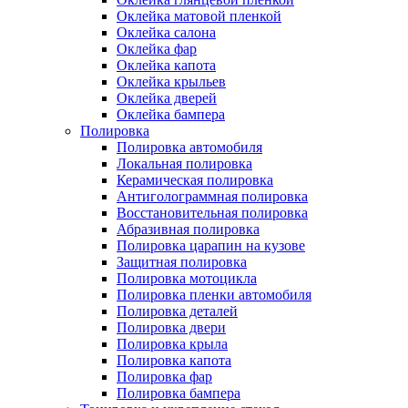
Оклейка матовой пленкой
Оклейка салона
Оклейка фар
Оклейка капота
Оклейка крыльев
Оклейка дверей
Оклейка бампера
Полировка
Полировка автомобиля
Локальная полировка
Керамическая полировка
Антиголограммная полировка
Восстановительная полировка
Абразивная полировка
Полировка царапин на кузове
Защитная полировка
Полировка мотоцикла
Полировка пленки автомобиля
Полировка деталей
Полировка двери
Полировка крыла
Полировка капота
Полировка фар
Полировка бампера