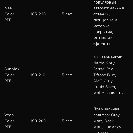
популярные
NAR
автомобильные
Color
185-230
5 лет
оттенки,
PPF
глянцевые и
матовые
покрытия,
металлик
эффекты
70+ вариантов:
Nardo Grey,
SunMax
Ferrari Red,
Color
190-210
5 лет
Tiffany Blue,
PPF
AMG Grey,
Liquid Silver,
Matte варианты
Премиальная
Vega
палитра: Gray
Color
190-200
5 лет
Matt, Black
PPF
Matt, премиум
оттенки