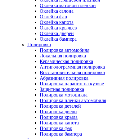
Оклейка матовой пленкой
Оклейка салона
Оклейка фар
Оклейка капота
Оклейка крыльев
Оклейка дверей
Оклейка бампера
Полировка
Полировка автомобиля
Локальная полировка
Керамическая полировка
Антиголограммная полировка
Восстановительная полировка
Абразивная полировка
Полировка царапин на кузове
Защитная полировка
Полировка мотоцикла
Полировка пленки автомобиля
Полировка деталей
Полировка двери
Полировка крыла
Полировка капота
Полировка фар
Полировка бампера