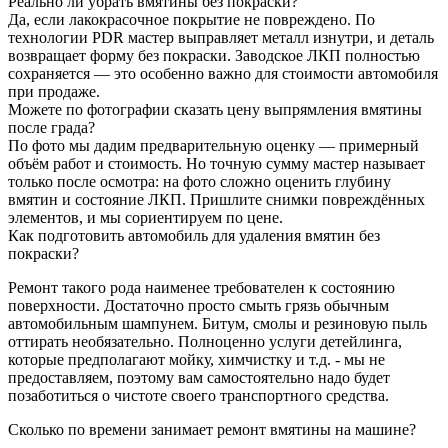
Реально ли убрать вмятины без покраски?
Да, если лакокрасочное покрытие не повреждено. По
технологии PDR мастер выправляет металл изнутри, и деталь
возвращает форму без покраски. Заводское ЛКП полностью
сохраняется — это особенно важно для стоимости автомобиля
при продаже.
Можете по фотографии сказать цену выпрямления вмятины
после града?
По фото мы дадим предварительную оценку — примерный
объём работ и стоимость. Но точную сумму мастер называет
только после осмотра: на фото сложно оценить глубину
вмятин и состояние ЛКП. Пришлите снимки повреждённых
элементов, и мы сориентируем по цене.
Как подготовить автомобиль для удаления вмятин без
покраски?
Ремонт такого рода наименее требователен к состоянию
поверхности. Достаточно просто смыть грязь обычным
автомобильным шампунем. Битум, смолы и резиновую пыль
оттирать необязательно. Полноценно услуги детейлинга,
которые предполагают мойку, химчистку и т.д. - мы не
предоставляем, поэтому вам самостоятельно надо будет
позаботиться о чистоте своего транспортного средства.
Сколько по времени занимает ремонт вмятины на машине?