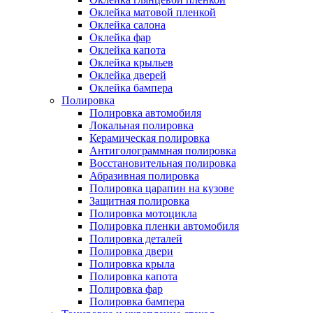
Оклейка матовой пленкой
Оклейка салона
Оклейка фар
Оклейка капота
Оклейка крыльев
Оклейка дверей
Оклейка бампера
Полировка
Полировка автомобиля
Локальная полировка
Керамическая полировка
Антиголограммная полировка
Восстановительная полировка
Абразивная полировка
Полировка царапин на кузове
Защитная полировка
Полировка мотоцикла
Полировка пленки автомобиля
Полировка деталей
Полировка двери
Полировка крыла
Полировка капота
Полировка фар
Полировка бампера