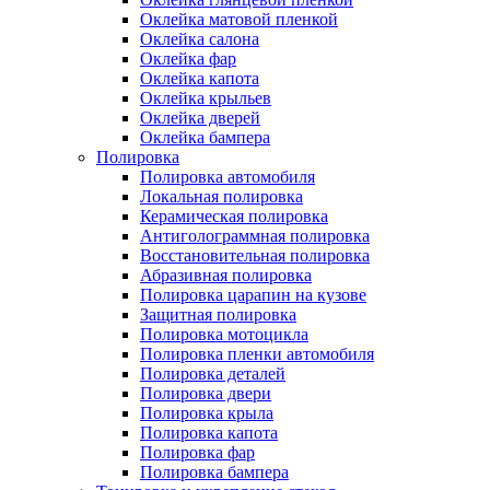
Оклейка матовой пленкой
Оклейка салона
Оклейка фар
Оклейка капота
Оклейка крыльев
Оклейка дверей
Оклейка бампера
Полировка
Полировка автомобиля
Локальная полировка
Керамическая полировка
Антиголограммная полировка
Восстановительная полировка
Абразивная полировка
Полировка царапин на кузове
Защитная полировка
Полировка мотоцикла
Полировка пленки автомобиля
Полировка деталей
Полировка двери
Полировка крыла
Полировка капота
Полировка фар
Полировка бампера